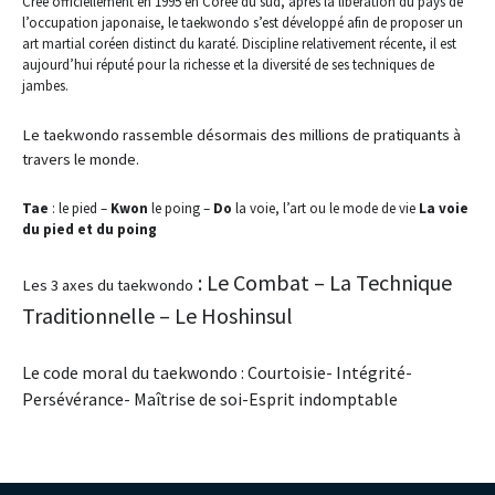
Crée officiellement en 1995 en Corée du sud, après la libération du pays de
l’occupation japonaise, le taekwondo s’est développé afin de proposer un
art martial coréen distinct du karaté. Discipline relativement récente, il est
aujourd’hui réputé pour la richesse et la diversité de ses techniques de
jambes.
Le taekwondo rassemble désormais des millions de pratiquants à
travers le monde.
Tae
: le pied –
Kwon
le poing –
Do
la voie, l’art ou le mode de vie
La voie
du pied et du poing
: Le Combat – La Technique
Les 3 axes du taekwondo
Traditionnelle – Le Hoshinsul
Le code moral du taekwondo : Courtoisie- Intégrité-
Persévérance- Maîtrise de soi-Esprit indomptable