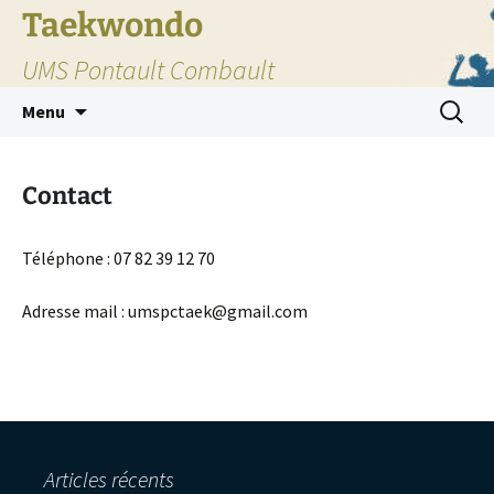
Taekwondo
UMS Pontault Combault
Aller
Recherc
Menu
au
contenu
Contact
Téléphone : 07 82 39 12 70
Adresse mail : umspctaek@gmail.com
Articles récents